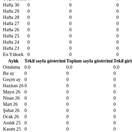
Hafta 30
0
0
0
Hafta 29
0
0
0
Hafta 28
0
0
0
Hafta 27
0
0
0
Hafta 26
0
0
0
Hafta 25
0
0
0
Hafta 24
0
0
0
Hafta 23
0
0
0
En Yüksek
0
0
0
Aylık
Tekil sayfa gösterimi
Toplam sayfa gösterimi
Tekil giri
Ortalama
0.0
0.0
0.0
Bu ay
0
0
0
Geçen ay
0
0
0
Haziran 26
0
0
0
Mayıs 26
0
0
0
Nisan 26
0
0
0
Mart 26
0
0
0
Şubat 26
0
0
0
Ocak 26
0
0
0
Aralık 25
0
0
0
Kasım 25
0
0
0