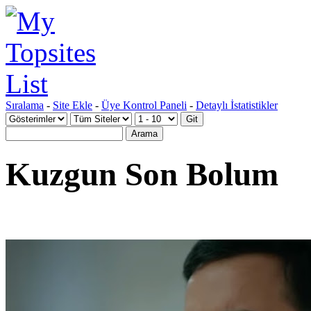
Sıralama
-
Site Ekle
-
Üye Kontrol Paneli
-
Detaylı İstatistikler
Kuzgun Son Bolum