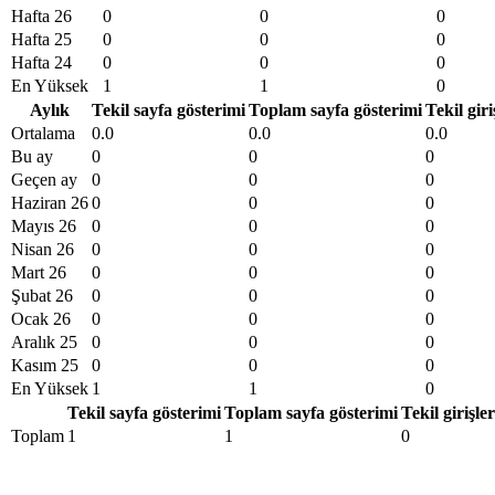
Hafta 26
0
0
0
Hafta 25
0
0
0
Hafta 24
0
0
0
En Yüksek
1
1
0
Aylık
Tekil sayfa gösterimi
Toplam sayfa gösterimi
Tekil giri
Ortalama
0.0
0.0
0.0
Bu ay
0
0
0
Geçen ay
0
0
0
Haziran 26
0
0
0
Mayıs 26
0
0
0
Nisan 26
0
0
0
Mart 26
0
0
0
Şubat 26
0
0
0
Ocak 26
0
0
0
Aralık 25
0
0
0
Kasım 25
0
0
0
En Yüksek
1
1
0
Tekil sayfa gösterimi
Toplam sayfa gösterimi
Tekil girişler
Toplam
1
1
0